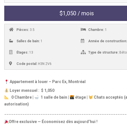
$1,050 / mois
Pièces:
3.5
Chambre:
1
Salles de bain:
1
Année de construction:
Étages:
13
Type de structure:
Béto
Code postal:
H3N 2V6
Appartement à louer – Parc Ex, Montréal
Loyer mensuel : $
1,050
0 Chambre |
1 salle de bain |
étage |
Chats acceptés (
autorisation)
______________________________________________________
Offre exclusive — Économisez dès aujourd’hui !