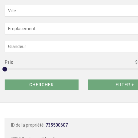
Ville
Emplacement
Grandeur
Prix
$
ID de la propriété:
735500607