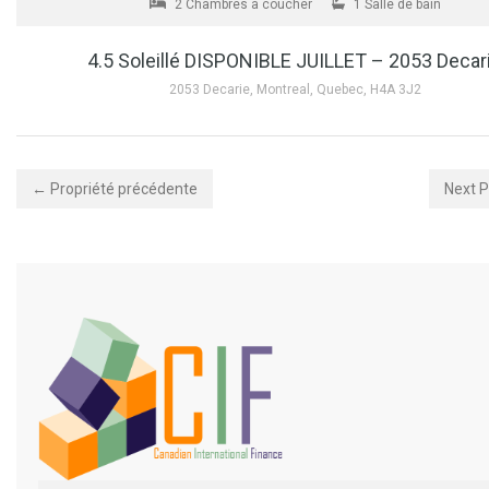
2 Chambres à coucher
1 Salle de bain
4.5 Soleillé DISPONIBLE JUILLET – 2053 Decar
2053 Decarie, Montreal, Quebec, H4A 3J2
← Propriété précédente
Next 