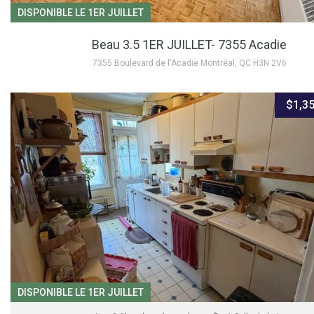
DISPONIBLE LE 1ER JUILLET
Beau 3.5 1ER JUILLET- 7355 Acadie
7355 Boulevard de l'Acadie Montréal, QC H3N 2V6
$1,35
DISPONIBLE LE 1ER JUILLET